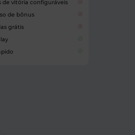
 de vitória configuráveis
so de bônus
as grátis
lay
ápido