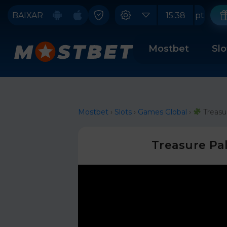
BAIXAR
15:38
pt
Mostbet
Slo
ru
uk
uk
pl
Mostbet
›
Slots
›
Games Global
›
Treasu
bn
es
Treasure Pa
fr
no
hu
ar