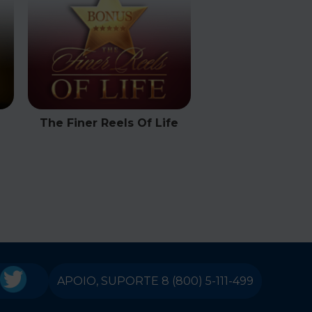
The Finer Reels Of Life
APOIO, SUPORTE
8 (800) 5-111-499