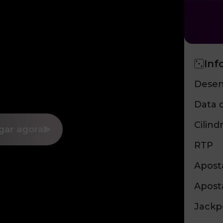
Inf
Desen
Data 
Cilind
gar agora
RTP
Apost
Apost
Jackp