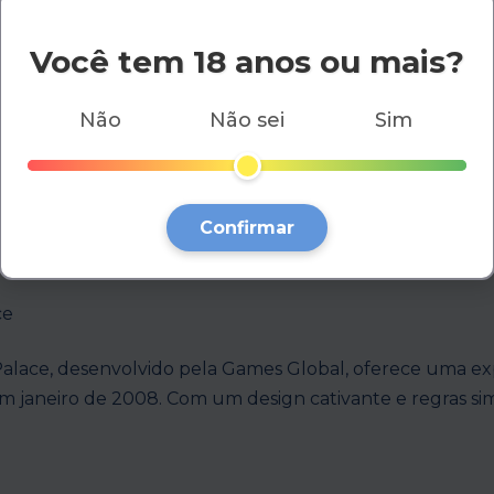
9.91
Você tem 18 anos ou mais?
AVALIAÇÃO
Não
Não sei
Sim
Confirmar
ce
Palace, desenvolvido pela Games Global, oferece uma ex
 janeiro de 2008. Com um design cativante e regras simp