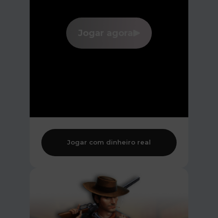
Jogar agora
Jogar com dinheiro real