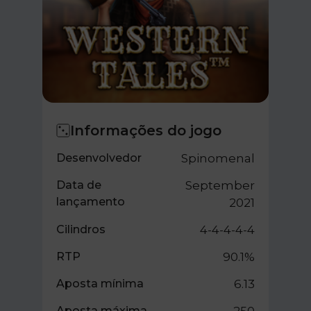
Informações do jogo
Desenvolvedor
Spinomenal
Data de
September
lançamento
2021
Cilindros
4-4-4-4-4
RTP
90.1%
Aposta mínima
6.13
Aposta máxima