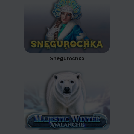
Snegurochka