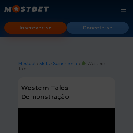
Mostbet
Inscrever-se
Conecte-se
Slots
Conta
Aviador
Instrução
Mostbet
›
Slots
›
Spinomenal
›
Western
Tales
Espelho
Android
Western Tales
iOS
Demonstração
PC
Bonus