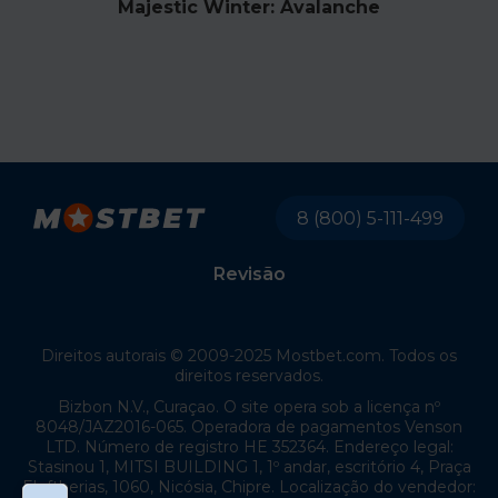
Majestic Winter: Avalanche
8 (800) 5-111-499
Revisão
Direitos autorais © 2009-2025 Mostbet.com. Todos os
direitos reservados.
Bizbon N.V., Curaçao. O site opera sob a licença nº
8048/JAZ2016-065. Operadora de pagamentos Venson
LTD. Número de registro HE 352364. Endereço legal:
Stasinou 1, MITSI BUILDING 1, 1º andar, escritório 4, Praça
Eleftherias, 1060, Nicósia, Chipre. Localização do vendedor: