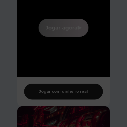
Jogar agora
Jogar com dinheiro real