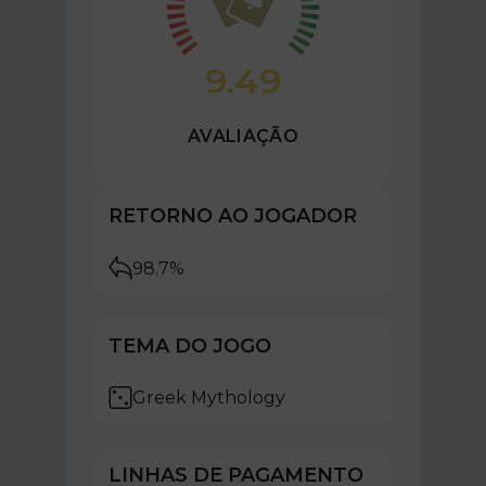
9.49
AVALIAÇÃO
RETORNO AO JOGADOR
98.7%
TEMA DO JOGO
Greek Mythology
LINHAS DE PAGAMENTO