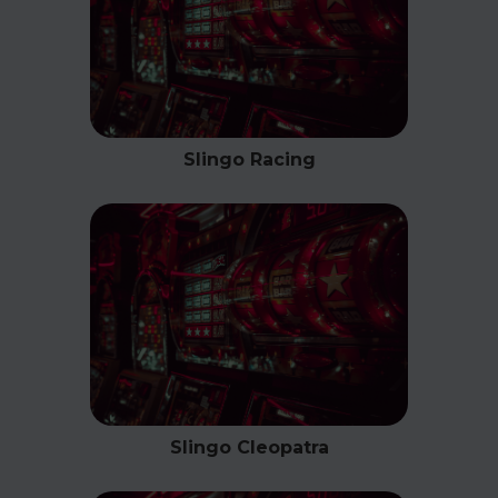
Slingo Racing
Slingo Cleopatra