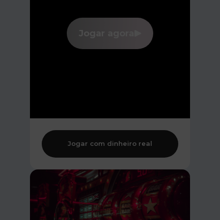
Jogar agora
Jogar com dinheiro real