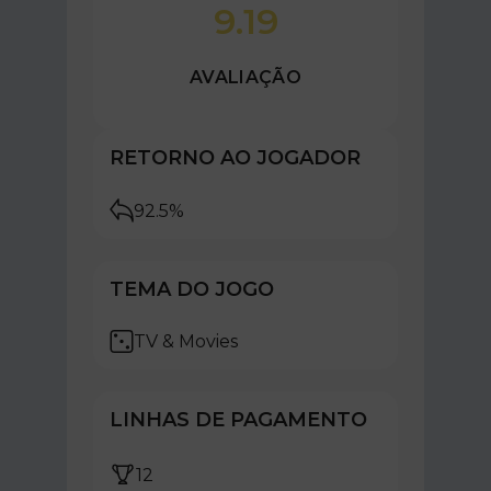
9.19
AVALIAÇÃO
RETORNO AO JOGADOR
92.5%
TEMA DO JOGO
TV & Movies
LINHAS DE PAGAMENTO
12