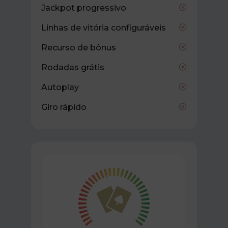
Jackpot progressivo
Linhas de vitória configuráveis
Recurso de bônus
Rodadas grátis
Autoplay
Giro rápido