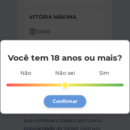
VITÓRIA MÁXIMA
10000
Você tem 18 anos ou mais?
Não
Não sei
Sim
Visão Geral do Caça-Níqueis
FRIENDS Slingo
O caça-níqueis FRIENDS Slingo,
Confirmar
desenvolvido pela Gaming Realms,
proporciona uma experiência única
que combina o clássico slot com a
popularidade do Slingo. Com um