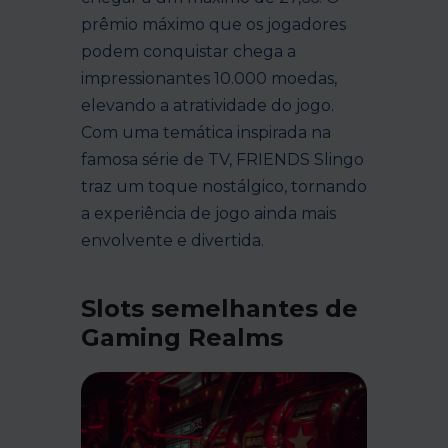
prêmio máximo que os jogadores
podem conquistar chega a
impressionantes 10.000 moedas,
elevando a atratividade do jogo.
Com uma temática inspirada na
famosa série de TV, FRIENDS Slingo
traz um toque nostálgico, tornando
a experiência de jogo ainda mais
envolvente e divertida.
Slots semelhantes de
Gaming Realms