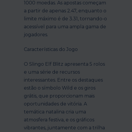
1000 moedas. As apostas começam
a partir de apenas 2.47, enquanto o
limite máximo é de 3.31, tornando-o
acessível para uma ampla gama de
jogadores.
Características do Jogo
O Slingo Elf Blitz apresenta 5 rolos
e uma série de recursos
interessantes. Entre os destaques
estão o símbolo Wild e os giros
grátis, que proporcionam mais
oportunidades de vitória. A
temática natalina cria uma
atmosfera festiva, e os gráficos
vibrantes, juntamente com a trilha