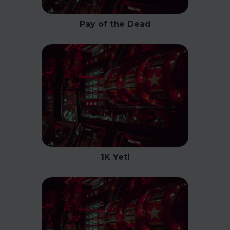
Pay of the Dead
1K Yeti