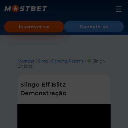
Mostbet
Inscrever-se
Conecte-se
Slots
Conta
Aviador
Instrução
Mostbet
›
Slots
›
Gaming Realms
›
Slingo
Elf Blitz
Espelho
Android
Slingo Elf Blitz
iOS
Demonstração
PC
Bonus